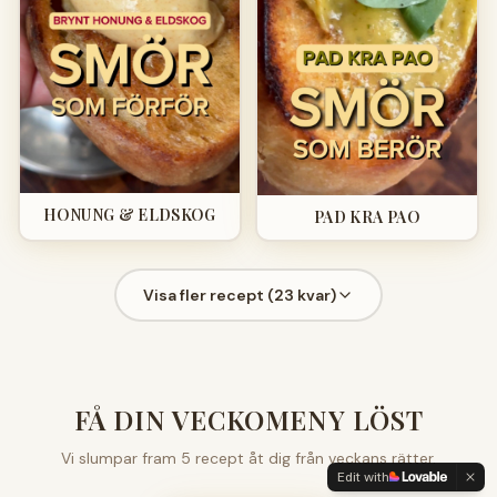
HONUNG & ELDSKOG
PAD KRA PAO
Visa fler recept (
23
kvar)
FÅ DIN VECKOMENY LÖST
Vi slumpar fram 5 recept åt dig från veckans rätter.
Edit with