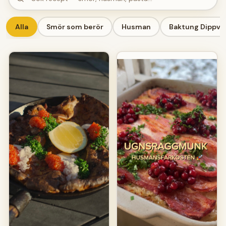
Alla
Smör som berör
Husman
Baktung Dippve